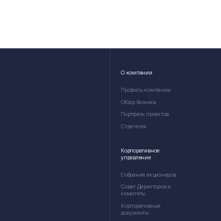
О компании
Профиль компании
Обзор бизнеса
Портфель проектов
Стратегия
Корпоративное
управление
Собрания акционеров
Совет Директоров и
комитеты
Корпоративные
документы