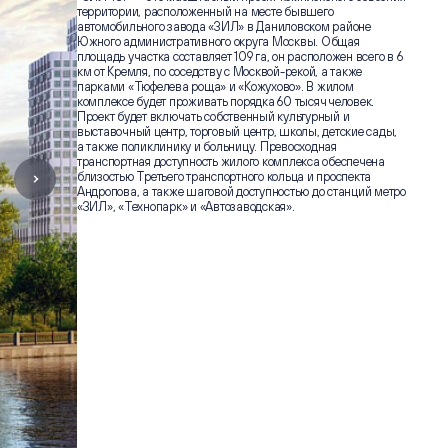
территории, расположенный на месте бывшего
автомобильного завода «ЗИЛ» в Даниловском районе
Южного административного округа Москвы. Общая
площадь участка составляет 109 га, он расположен всего в 6
км от Кремля, по соседству с Москвой-рекой, а также
парками «Тюфелева роща» и «Кожухово». В жилом
комплексе будет проживать порядка 60 тысяч человек.
Проект будет включать собственный культурный и
выставочный центр, торговый центр, школы, детские сады,
а также поликлинику и больницу. Превосходная
транспортная доступность жилого комплекса обеспечена
близостью Третьего транспортного кольца и проспекта
Андропова, а также шаговой доступностью до станций метро
«ЗИЛ», «Технопарк» и «Автозаводская».