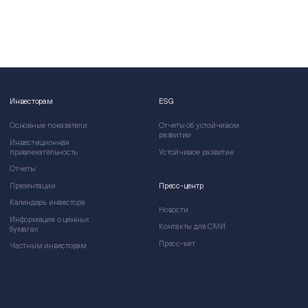
Инвесторам
ESG
Основные показатели
Отчеты об устойчивом
развитии
Инвестиционная
привлекательность
Устойчивое развитие
Отчеты
Презентации
Пресс-центр
Календарь инвестора
Новости
Информация о ценных
Контакты для СМИ
бумагах
Пресс-кит
Частным инвесторам