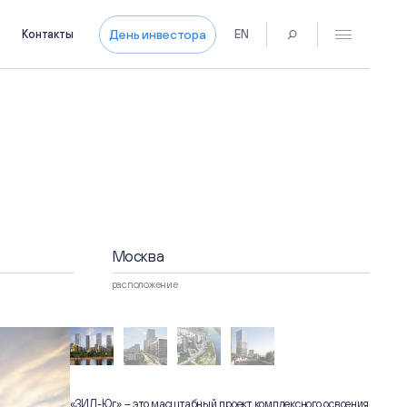
День инвестора
Контакты
EN
Пресс-центр
Новости
Контакты для СМИ
Пресс-кит
Контакты
магах
Москва
расположение
развитии
«ЗИЛ-Юг» – это масштабный проект комплексного освоения