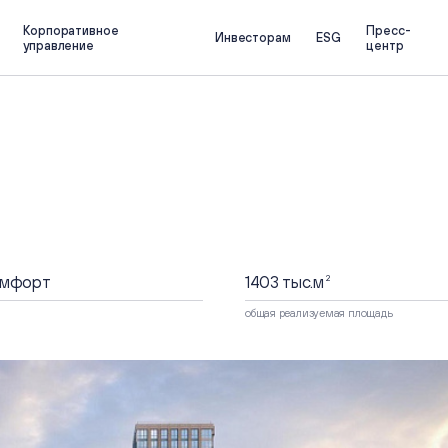
Корпоративное
Пресс-
Инвесторам
ESG
управление
центр
О компании
Инвесторам
Профиль компании
Основные показатели
Обзор бизнеса
Инвестиционная
привлекательность
Портфель проектов
Отчеты
Стратегия
Презентации
Календарь инвестора
Информация о ценных бу
Корпоративное
Частным инвесторам
управление
омфорт
1403 тыс.
м
2
Собрания акционеров
общая реализуемая площадь
Совет Директоров и комитеты
ESG
Корпоративные документы
Отчеты об устойчивом 
Информационный меморандум и
Проспект
Устойчивое развитие
Корпоративный секретарь