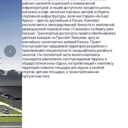
районе с развитой социальной и коммерческой
инфраструктурой: в пешей доступности находятся школы,
магазины и кафе, несколько торговых центров и объекты
спортивной инфраструктуры, включая стадион «Ак Барс
Арена» – один из крупнейших в России. Комплекс
располагается в непосредственной близости от живописной
рекреационной-парковой зоны «Савиново» на берегу реки
Казанки. Транспортная доступность проекта обеспечивается
удобным выездом на Проспект Ямашева, одну из
важнейших транспортных артерий Казани. Проект
благоустройства придомовой территории разработан с
привлечением специалистов по ландшафтному дизайну и
экологов. На стилобатной части жилого комплекса
планируется реализовать эксплуатируемые террасы и
общедоступные зоны отдыха, на прилегающей к комплексу
территории появятся площадки для отдыха и занятий
спортом, детские площадки, а также протяженная
прогулочная зона.