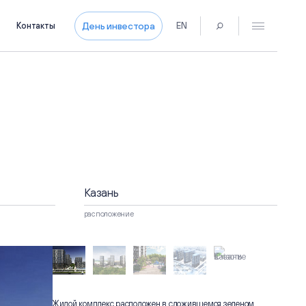
День инвестора
Контакты
EN
Пресс-центр
Новости
Контакты для СМИ
Пресс-кит
Контакты
магах
Казань
расположение
развитии
Жилой комплекс расположен в сложившемся зеленом