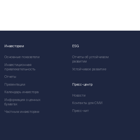
Инвесторам
ESG
Основные показатели
Отчеты об устойчивом
развитии
Инвестиционная
привлекательность
Устойчивое развитие
Отчеты
Презентации
Пресс-центр
Календарь инвестора
Новости
Информация о ценных
Контакты для СМИ
бумагах
Пресс-кит
Частным инвесторам