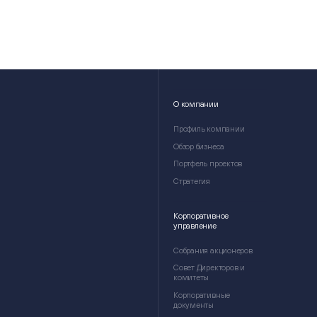
О компании
Профиль компании
Обзор бизнеса
Портфель проектов
Стратегия
Корпоративное
управление
Собрания акционеров
Совет Директоров и
комитеты
Корпоративные
документы