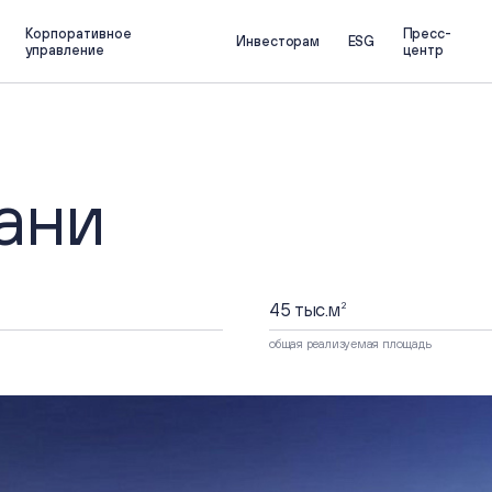
Корпоративное
Пресс-
Инвесторам
ESG
управление
центр
О компании
Инвесторам
Профиль компании
Основные показатели
Обзор бизнеса
Инвестиционная
привлекательность
Портфель проектов
Отчеты
зани
Стратегия
Презентации
Календарь инвестора
Информация о ценных бу
Корпоративное
Частным инвесторам
управление
45 тыс.
м
2
Собрания акционеров
общая реализуемая площадь
Совет Директоров и комитеты
ESG
Корпоративные документы
Отчеты об устойчивом 
Информационный меморандум и
Проспект
Устойчивое развитие
Корпоративный секретарь