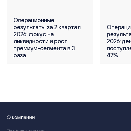
Операционные
тал
результаты за 2 квартал
Операционные
Операци
2026: фокус на
результаты за 1 квартал
результа
С
ликвидности и рост
2026: денежные
2026: д
Г
3
премиум-сегмента в 3
поступления выросли на
поступл
п
раза
47%
47%
м
О компании