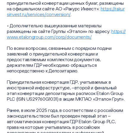
принудительной конвертации ценных бумаг, размещены
на официальном сайте АО «Ракурс Инвест»:
https://rakur
sinvest.ru/services/conversion/
.
• Дополнительно вышеуказанные материалы
размещены на сайте Группы «Эталон» по адресу:
https://
www.etalongroup.com/corp/documents/
По всем вопросам, связанным с порядком подачи
заявлений о принудительной конвертации и
предоставляемым комплектом документов,
держателям ГДР необходимо обращаться
непосредственно к Депозитарию.
Принудительная конвертация ГДР, учитываемых в
иностранной инфраструктуре, –второй и финальный
этап конвертации депозитарных расписок Etalon Group
PLC (ISIN US29760G1031) в акции МКПАО «Эталон Груп».
Ранее, в июле 2025 года, в соответствии с российским
законодательством был проведен первый этап –
автоматическая конвертация ГДР Etalon Group PLC,
права на которые учитывались в российских
депозитариях в соответствии с информацией,