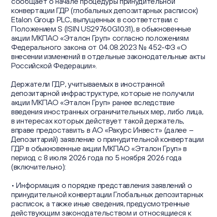
Отчеты об устойчивом развитии
сообщает о начале процедуры принудительной
Пресс-центр
Информационный меморандум и Проспект
конвертации ГДР (глобальных депозитарных расписок)
Отчеты
Etalon Group PLC, выпущенных в соответствии с
Устойчивое развитие
Положением S (ISIN US29760G1031), в обыкновенные
Новости
Корпоративный секретарь
Контакты
акции МКПАО «Эталон Груп» согласно положениям
Презентации
Федерального закона от 04.08.2023 № 452-ФЗ «О
Контакты для СМИ
внесении изменений в отдельные законодательные акты
Календарь инвестора
Российской Федерации».
Пресс-кит
57 Oktyabrskaya St.,
Держатели ГДР, учитываемых в иностранной
Информация о ценных бумагах
Сайт Группы
Kaliningrad, Russia
депозитарной инфраструктуре, которые не получили
акции МКПАО «Эталон Груп» ранее вследствие
Частным инвесторам
введения иностранных ограничительных мер, либо лица,
в интересах которых действует такой держатель,
ir@etalongroup.com
+7 812 439-80-00
вправе предоставить в АО «Ракурс Инвест» (далее –
Депозитарий) заявление о принудительной конвертации
ГДР в обыкновенные акции МКПАО «Эталон Груп» в
Мы в соцсетях
период с 8 июля 2026 года по 5 ноября 2026 года
(включительно):
• Информация о порядке представления заявлений о
принудительной конвертации Глобальных депозитарных
расписок, а также иные сведения, предусмотренные
действующим законодательством и относящиеся к