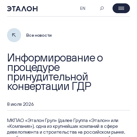
EN
MOEX: ETLN
08.08.2026 18:59
День инвестора
Все новости
₽ 23.26
2%
Информирование о
О компании
процедуре
принудительной
Профиль компании
Корпоративное управление
конвертации ГДР
Обзор бизнеса
Собрания акционеров
Инвесторам
8 июля 2026
Портфель проектов
Совет Директоров и комитеты
Основные показатели
ESG
МКПАО «Эталон Груп» (далее Группа «Эталон» или
Стратегия
«Компания»), одна из крупнейших компаний в сфере
Корпоративные документы
девелопмента и строительства на российском рынке,
Инвестиционная привлекательность