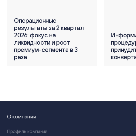
Операционные
тал
результаты за 2 квартал
О
2026: фокус на
Информирование о
Информи
р
ликвидности и рост
процедуре
процеду
2
3
премиум-сегмента в 3
принудительной
принуди
п
раза
конвертации ГДР
конверт
4
О компании
Профиль компании