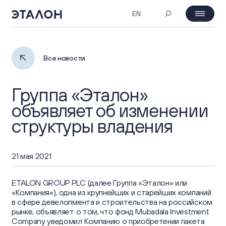
EN
MOEX: ETLN
09.08.2026 13:42
День инвестора
Все новости
₽ 23.44
2%
Группа «Эталон»
О компании
объявляет об изменении
структуры владения
Профиль компании
Корпоративное управление
Обзор бизнеса
21 мая 2021
Собрания акционеров
Инвесторам
Портфель проектов
ETALON GROUP PLC (далее Группа «Эталон» или
Совет Директоров и комитеты
«Компания»), одна из крупнейших и старейших компаний
Основные показатели
ESG
в сфере девелопмента и строительства на российском
Стратегия
Корпоративные документы
рынке, объявляет о том, что фонд Mubadala Investment
Инвестиционная привлекательность
Company уведомил Компанию о приобретении пакета