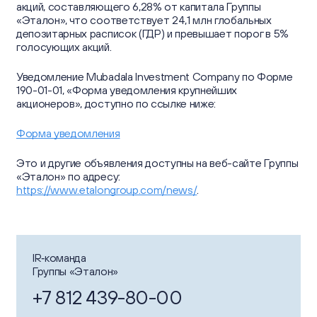
Отчеты об устойчивом развитии
Пресс-центр
акций, составляющего 6,28% от капитала Группы
Информационный меморандум и Проспект
«Эталон», что соответствует 24,1 млн глобальных
Отчеты
Устойчивое развитие
депозитарных расписок (ГДР) и превышает порог в 5%
Новости
Корпоративный секретарь
Контакты
голосующих акций.
Презентации
Уведомление Mubadala Investment Company по Форме
Контакты для СМИ
Календарь инвестора
190-01-01, «Форма уведомления крупнейших
акционеров», доступно по ссылке ниже:
Пресс-кит
57 Oktyabrskaya St.,
Информация о ценных бумагах
Сайт Группы
Kaliningrad, Russia
Форма уведомления
Частным инвесторам
Это и другие объявления доступны на веб-сайте Группы
«Эталон» по адресу:
ir@etalongroup.com
+7 812 439-80-00
https://www.etalongroup.com/news/
.
Мы в соцсетях
IR‑команда
Группы «Эталон»
+7 812 439-80-00