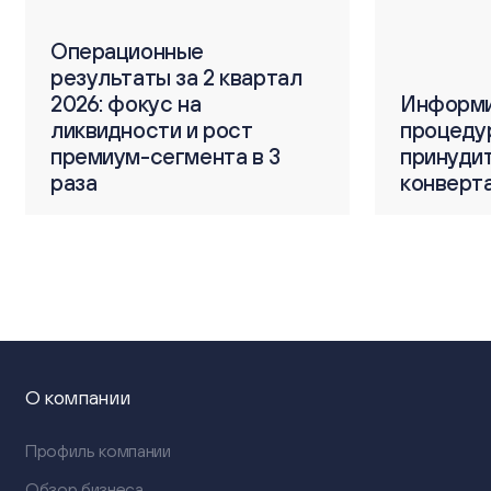
Операционные
тал
результаты за 2 квартал
О
2026: фокус на
Информирование о
Информи
р
ликвидности и рост
процедуре
процеду
2
3
премиум-сегмента в 3
принудительной
принуди
п
раза
конвертации ГДР
конверт
4
О компании
Профиль компании
Обзор бизнеса