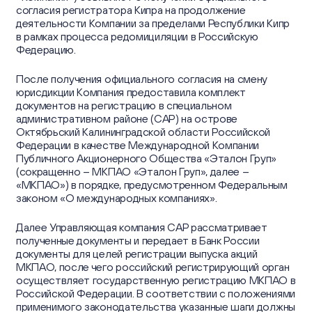
Отчеты об устойчивом развитии
Пресс-центр
согласия регистратора Кипра на продолжение
Информационный меморандум и Проспект
Отчеты
деятельности Компании за пределами Республики Кипр
Устойчивое развитие
в рамках процесса редомициляции в Российскую
Новости
Корпоративный секретарь
Контакты
Федерацию.
Презентации
Контакты для СМИ
После получения официального согласия на смену
Календарь инвестора
юрисдикции Компания предоставила комплект
документов на регистрацию в специальном
Пресс-кит
57 Oktyabrskaya St.,
административном районе (САР) на острове
Информация о ценных бумагах
Сайт Группы
Kaliningrad, Russia
Октябрьский Калининградской области Российской
Федерации в качестве Международной Компании
Частным инвесторам
Публичного Акционерного Общества «Эталон Груп»
(сокращенно – МКПАО «Эталон Груп», далее –
ir@etalongroup.com
+7 812 439-80-00
«МКПАО») в порядке, предусмотренном Федеральным
законом «О международных компаниях».
Мы в соцсетях
Далее Управляющая компания САР рассматривает
полученные документы и передает в Банк России
документы для целей регистрации выпуска акций
МКПАО, после чего российский регистрирующий орган
осуществляет государственную регистрацию МКПАО в
Российской Федерации. В соответствии с положениями
применимого законодательства указанные шаги должны