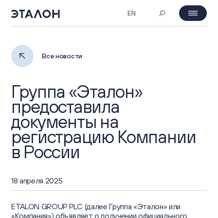
EN
MOEX: ETLN
07.08.2026 20:38
День инвестора
Все новости
₽ 23.56
-2%
Группа «Эталон»
О компании
предоставила
документы на
Профиль компании
Корпоративное управление
регистрацию Компании
в России
Обзор бизнеса
Собрания акционеров
Инвесторам
Портфель проектов
Совет Директоров и комитеты
18 апреля 2025
Основные показатели
ESG
Стратегия
Корпоративные документы
ETALON GROUP PLC (далее Группа «Эталон» или
Инвестиционная привлекательность
«Компания») объявляет о получении официального